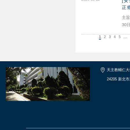
[
正
主旨
30
...
上一頁
1
2
3
4
5
天主教輔仁大
24205 新北