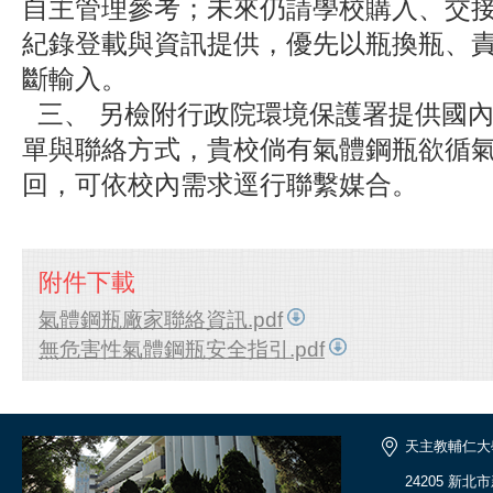
自主管理參考；未來仍請學校購入、交
紀錄登載與資訊提供，優先以瓶換瓶、
斷輸入。
三、 另檢附行政院環境保護署提供國
單與聯絡方式，貴校倘有氣體鋼瓶欲循
回，可依校內需求逕行聯繫媒合。
附件下載
氣體鋼瓶廠家聯絡資訊.pdf
無危害性氣體鋼瓶安全指引.pdf
天主教輔仁大
24205 新北