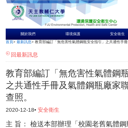
關於我們
環境保護
安全衛生
首頁
>
最新訊息
>
教育部編訂「無危害性氣體鋼瓶安全指引」之共通性手冊
回最新訊息
教育部編訂「無危害性氣體鋼
之共通性手冊及氣體鋼瓶廠家
查照。
2020-12-18•
安全衛生
主 旨： 檢送本部辦理「校園老舊氣體