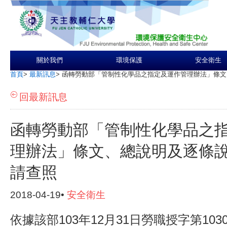
關於我們
環境保護
安全衛生
首頁
>
最新訊息
>
函轉勞動部「管制性化學品之指定及運作管理辦法」條文
回最新訊息
函轉勞動部「管制性化學品之
理辦法」條文、總說明及逐條說
請查照
2018-04-19•
安全衛生
依據該部103年12月31日勞職授字第1030