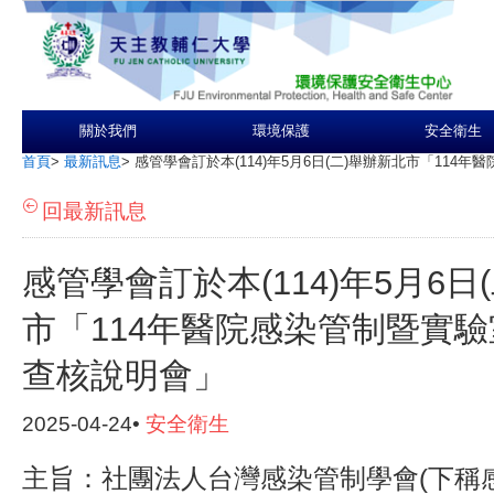
關於我們
環境保護
安全衛生
首頁
>
最新訊息
>
感管學會訂於本(114)年5月6日(二)舉辦新北市「11
回最新訊息
感管學會訂於本(114)年5月6日
市「114年醫院感染管制暨實
查核說明會」
2025-04-24•
安全衛生
主旨：社團法人台灣感染管制學會(下稱