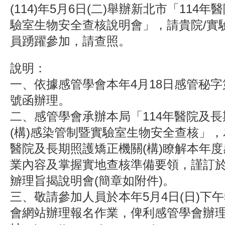
(114)年5月6日(二)舉辦新北市「114
驗室生物安全查核說明會」，請貴院/實
員踴躍參加，請查照。
說明：
一、依據感管學會本年4月18日感管秘字第11
號函辦理。
二、感管學會承辦本局「114年醫院及
(構)感染管制暨實驗室生物安全查核」
醫院及長期照護矯正機關(構)瞭解本年
業內容及掌握實地查核準備要領，謹訂於本
辧理旨揭說明會(簡章如附件)。
三、敬請參加人員於本年5月4日(日)下
會網站辦理報名作業，俾利感管學會辦