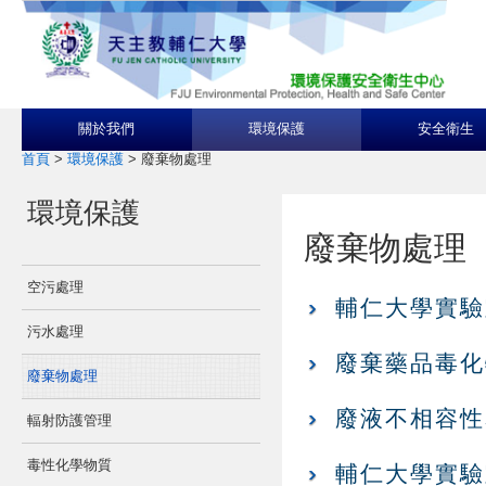
關於我們
環境保護
安全衛生
首頁
>
環境保護
>
廢棄物處理
環境保護
廢棄物處理
空污處理
輔仁大學實驗室
污水處理
廢棄藥品毒化物流
廢棄物處理
廢液不相容性表 
輻射防護管理
毒性化學物質
輔仁大學實驗室