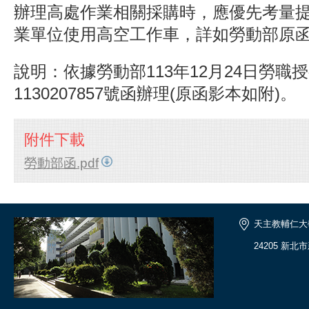
辦理高處作業相關採購時，應優先考量
業單位使用高空工作車，詳如勞動部原
說明：依據勞動部113年12月24日勞職
1130207857號函辦理(原函影本如附)。
附件下載
勞動部函.pdf
天主教輔仁大
24205 新北