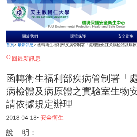
關於我們
環境保護
安全衛生
首頁
>
最新訊息
>
函轉衛生福利部疾病管制署「處理疑似狂犬病檢體及病原
回最新訊息
函轉衛生福利部疾病管制署「
病檢體及病原體之實驗室生物
請依據規定辦理
2018-04-18•
安全衛生
說 明：