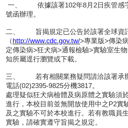
一、 依據該署102年8月2日疾管感字第1
號函辦理。
二、 旨揭規定已公告於該署全球資
（
http://www.cdc.gov.tw/
>專業版>傳染
定傳染病>狂犬病>通報檢驗>實驗室生
知所屬逕行瀏覽或下載。
三、 若有相關業務疑問請洽該署承
電話(02)2395-9825分機3817。
處理疑似狂犬病檢體及病原體之實驗須於
進行，本校目前並無開放使用中之P2實
及之實驗不可於本校進行。若有教職員
實驗，請確實遵守旨揭之規定。