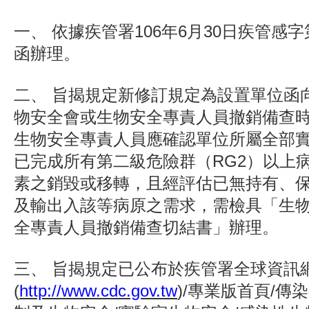
一、
依據疾管署106年6月30日疾管感字第1
函辦理。
二、
旨揭規定新修訂規定為設置單位函
物安全會或生物安全專責人員撤銷備查
生物安全專責人員應確認單位所屬全部
已完成所有第二級危險群（RG2）以上
素之銷毀或移轉，且經評估已無持有、
及輸出入該等病原之需求，需檢具「生
全專責人員撤銷備查切結書」辦理。
三、
旨揭規定已公布於疾管署全球資訊
(
http://www.cdc.gov.tw
)/專業版首頁/傳