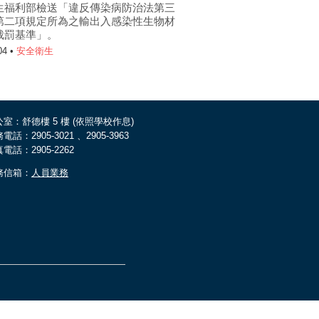
生福利部檢送「違反傳染病防治法第三
第二項規定所為之輸出入感染性生物材
裁罰基準」。
04 •
安全衛生
室：舒德樓 5 樓 (依照學校作息)
電話：2905-3021 、2905-3963
電話：2905-2262
務信箱：
人員業務