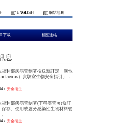
學
ENGLISH
網站地圖
單下載
相關連結
訊息
生福利部疾病管制署檢送新訂定「漢他
antavirus）實驗室生物安全指引」，
。
04 •
安全衛生
生福利部疾病管制署(下稱疾管署)修訂
、保存、使用或處分感染性生物材料管
」。
04 •
安全衛生