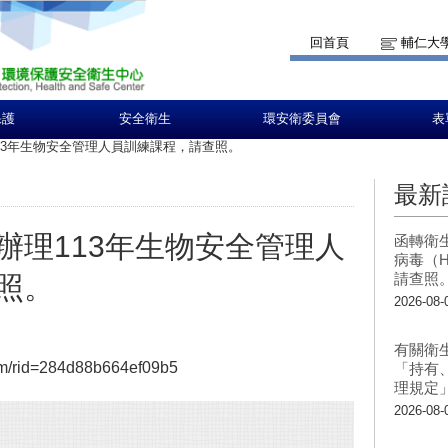
回首頁
輔仁大
保護
安全衛生
環安衛委員會
表
13年生物安全管理人員訓練課程，請查照。
最新
辦理113年生物安全管理人
函轉衛
病毒（H
請查照
照。
2026-08-
有關衛
/rid=284d88b664ef09b5
「持有
理規定
2026-08-