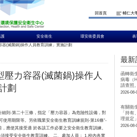
回首頁
輔仁大
保護
安全衛生
環安衛委員會
表
容器(滅菌鍋)操作人員教育訓練」實施計劃
最新
型壓力容器(滅菌鍋)操作人
函轉衛
病毒（H
請查照
計劃
2026-08-
有關衛
行細則-第二十三條，指定「壓力容器」為危險性設備，對
「持有
理規定
使用期限等。另依職業安全衛生教育訓練規則-第16條”-
2026-08-
前，應使其接受適 於各該工作必要之安全衛生教育訓練。
須接受安全衛生教育訓練。 二、參加人員： 1.校內各實