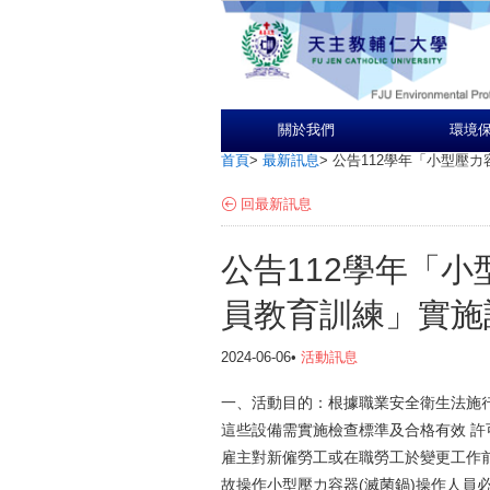
關於我們
環境
首頁
>
最新訊息
>
公告112學年「小型壓力
回最新訊息
公告112學年「小
員教育訓練」實施
2024-06-06•
活動訊息
一、活動目的：根據職業安全衛生法施
這些設備需實施檢查標準及合格有效 許可
雇主對新僱勞工或在職勞工於變更工作
故操作小型壓力容器(滅菌鍋)操作人員必