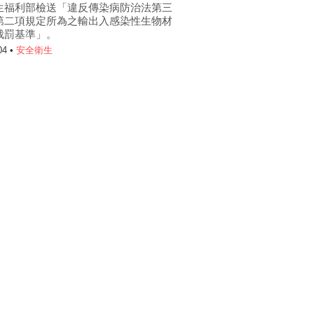
生福利部檢送「違反傳染病防治法第三
第二項規定所為之輸出入感染性生物材
裁罰基準」。
04 •
安全衛生