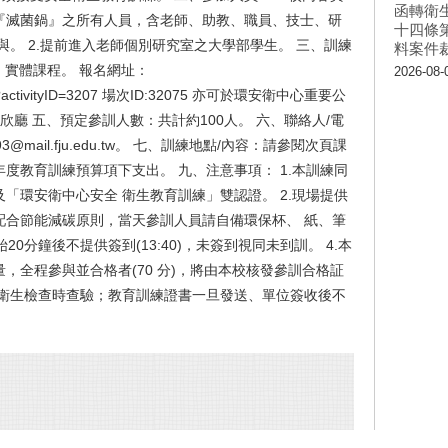
函轉衛
『滅菌鍋』之所有人員，含老師、助教、職員、技士、研
十四條
與。 2.提前進入老師個別研究室之大學部學生。 三、訓練
料案件
:20，實體課程。 報名網址：
2026-08-
ivity.jsp?activityID=3207 場次ID:32075 亦可於環安衛中心重要公
欣廳 五、預定參訓人數：共計約100人。 六、聯絡人/電
93@mail.fju.edu.tw。 七、訓練地點/內容：請參閱次頁課
年度教育訓練預算項下支出。 九、注意事項： 1.本訓練同
「環安衛中心安全 衛生教育訓練」雙認證。 2.現場提供
配合節能減碳原則，當天參訓人員請自備環保杯、 紙、筆
20分鐘後不提供簽到(13:40)，未簽到視同未到訓。 4.本
，全程參與並合格者(70 分)，將由本校核發參訓合格証
全衛生檢查時查驗；教育訓練證書一旦發送、單位簽收後不