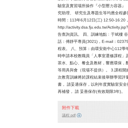
驗室及實習場所操作『小型壓力容器』
究助理、 研究生及專題生等均應全程參
時間：113年6月12日(三) 12:50-16
http://activity.dsa.fju.edu.tw/Act
告查詢資訊。 四、訓練地點﹕于斌樓 谷
話：傅靜平專員(3021)，E-mail：0237
程表。 八、預算：由環安衛中心112學
時申請本校教職員「人事室選修課程」及
茶水、點心、餐盒及教材，響應環保，
等用具與會（現場不提供）。 3.課程開始
次教育訓練將於課程結束後舉辦學習評量
書， 請妥適保存，以利年度實驗室安
再補發， 請 妥善保存(有效期限3年)。
附件下載
議程.pdf