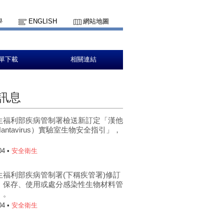
學
ENGLISH
網站地圖
單下載
相關連結
訊息
生福利部疾病管制署檢送新訂定「漢他
antavirus）實驗室生物安全指引」，
。
04 •
安全衛生
生福利部疾病管制署(下稱疾管署)修訂
、保存、使用或處分感染性生物材料管
」。
04 •
安全衛生