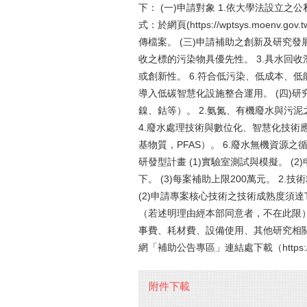
下： (一)申請對象 1.依大學法設立之
式：於網頁(https://wptsys.moenv.go
傳檔案。 (三)申請補助之創新及研究發
收之標的污染物具優先性。 3.具水回收
或創新性。 6.符合低污染、低成本、低
導入低碳智慧化設施整合運用。 (四)研
鎳、鈷等）。 2.氨氮、有機廢水與污泥
4.廢水處理技術與數位化、智慧化技術
基物質，PFAS）。 6.廢水無機資源之
研發型計畫 (1)實驗室測試與模擬。 (2
下。 (3)每案補助上限200萬元。 2
(2)申請專案核心技術之技術成熟度須達T
（若述明理由經本部同意者，不在此限）。
事費、耗材費、設備使用、其他研究相關
網「補助公告專區」連結處下載（https://www
附件下載