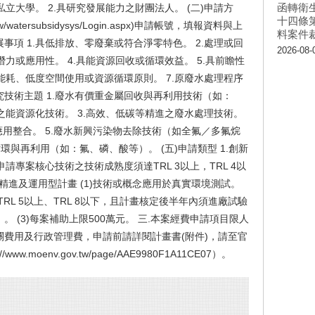
函轉衛
公私立大學。 2.具研究發展能力之財團法人。 (二)申請方
十四條
v.tw/watersubsidysys/Login.aspx)申請帳號，填報資料與上
料案件
展事項 1.具低排放、零廢棄或符合淨零特色。 2.處理或回
2026-08-
潛力或應用性。 4.具能資源回收或循環效益。 5.具前瞻性
能耗、低度空間使用或資源循環原則。 7.原廢水處理程序
究技術主題 1.廢水有價重金屬回收與再利用技術（如：
之能資源化技術。 3.高效、低碳等精進之廢水處理技術。
應用整合。 5.廢水新興污染物去除技術（如全氟／多氟烷
循環與再利用（如：氟、磷、酸等）。 (五)申請類型 1.創新
)申請專案核心技術之技術成熟度須達TRL 3以上，TRL 4以
.技術精進及運用型計畫 (1)技術或概念應用於真實環境測試。
RL 5以上、TRL 8以下，且計畫核定後半年內須進廠試驗
 (3)每案補助上限500萬元。 三.本案經費申請項目限人
費用及行政管理費，申請前請詳閱計畫書(附件)，請至官
.moenv.gov.tw/page/AAE9980F1A11CE07）。