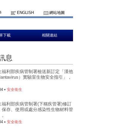
學
ENGLISH
網站地圖
單下載
相關連結
訊息
生福利部疾病管制署檢送新訂定「漢他
antavirus）實驗室生物安全指引」，
。
04 •
安全衛生
生福利部疾病管制署(下稱疾管署)修訂
、保存、使用或處分感染性生物材料管
」。
04 •
安全衛生