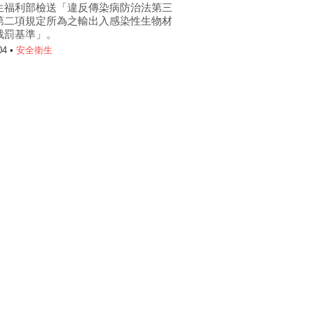
生福利部檢送「違反傳染病防治法第三
第二項規定所為之輸出入感染性生物材
裁罰基準」。
04 •
安全衛生