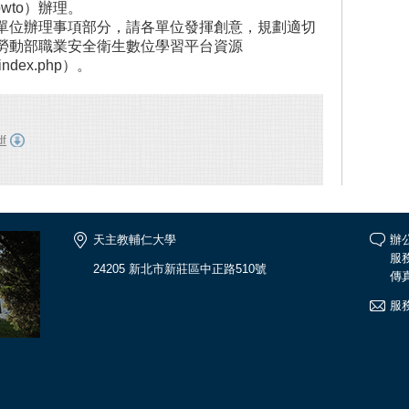
st/howto）辦理。
單位辦理事項部分，請各單位發揮創意，規劃適切
勞動部職業安全衛生數位學習平台資源
oc/index.php）。
f
天主教輔仁大學
辦公
服務
24205 新北市新莊區中正路510號
傳真
服