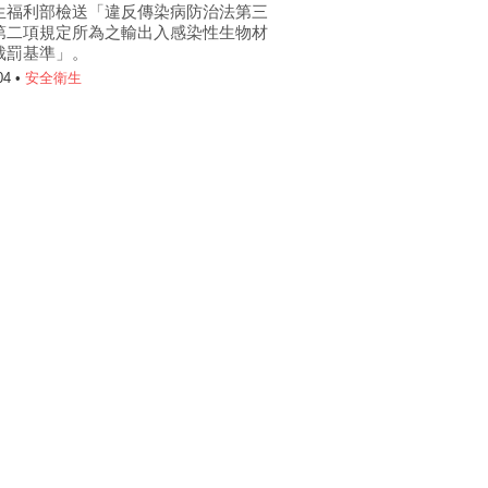
生福利部檢送「違反傳染病防治法第三
第二項規定所為之輸出入感染性生物材
裁罰基準」。
04 •
安全衛生