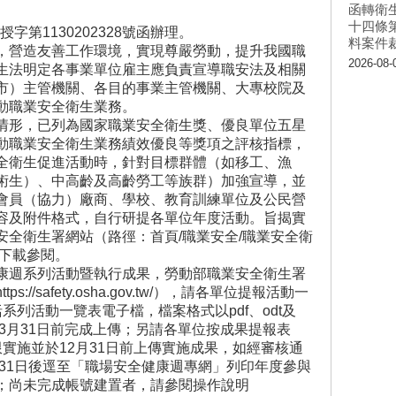
函轉衛
十四條
字第1130202328號函辦理。
料案件
，營造友善工作環境，實現尊嚴勞動，提升我國職
2026-08-
生法明定各事業單位雇主應負責宣導職安法及相關
市）主管機關、各目的事業主管機關、大專校院及
動職業安全衛生業務。
情形，已列為國家職業安全衛生獎、優良單位五星
動職業安全衛生業務績效優良等獎項之評核指標，
全衛生促進活動時，針對目標群體（如移工、漁
術生）、中高齡及高齡勞工等族群）加強宣導，並
會員（協力）廠商、學校、教育訓練單位及公民營
容及附件格式，自行研提各單位年度活動。旨揭實
安全衛生署網站（路徑：首頁/職業安全/職業安全衛
行下載參閱。
康週系列活動暨執行成果，勞動部職業安全衛生署
//safety.osha.gov.tw/），請各單位提報活動一
系列活動一覽表電子檔，檔案格式以pdf、odt及
年3月31日前完成上傳；另請各單位按成果提報表
實施並於12月31日前上傳實施成果，如經審核通
月31日後逕至「職場安全健康週專網」列印年度參與
；尚未完成帳號建置者，請參閱操作說明