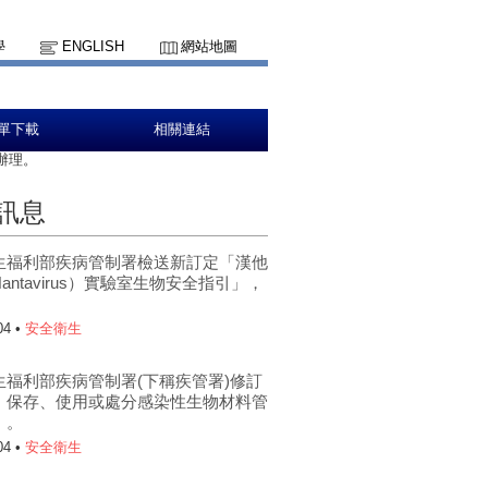
學
ENGLISH
網站地圖
單下載
相關連結
辦理。
訊息
生福利部疾病管制署檢送新訂定「漢他
antavirus）實驗室生物安全指引」，
。
04 •
安全衛生
生福利部疾病管制署(下稱疾管署)修訂
、保存、使用或處分感染性生物材料管
」。
04 •
安全衛生