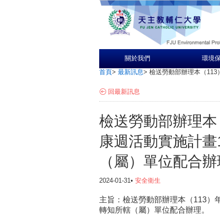
關於我們
環境
首頁
>
最新訊息
>
檢送勞動部辦理本（11
回最新訊息
檢送勞動部辦理本
康週活動實施計畫
（屬）單位配合辦
2024-01-31•
安全衛生
主旨：檢送勞動部辦理本（113）
轉知所轄（屬）單位配合辦理。