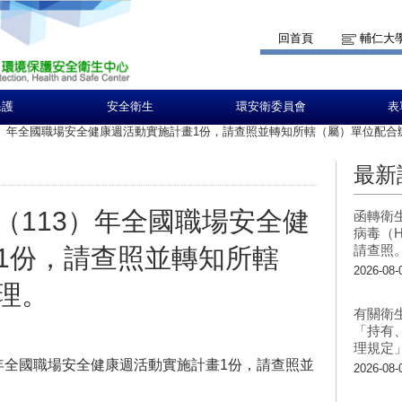
回首頁
輔仁大
保護
安全衛生
環安衛委員會
表
3）年全國職場安全健康週活動實施計畫1份，請查照並轉知所轄（屬）單位配合
最新
（113）年全國職場安全健
函轉衛
病毒（H
請查照
1份，請查照並轉知所轄
2026-08-
理。
有關衛
「持有
理規定
年全國職場安全健康週活動實施計畫1份，請查照並
2026-08-