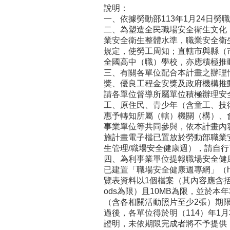
說明：
一、依據勞動部113年1月24日勞職授
二、為塑造全民職場安全衛生文化
業安全衛生整體水準，職業安全衛
規定，使勞工周知；直轄市與縣（
全國高中（職）學校，亦應積極推
三、有關各單位配合本計畫之辦理
獎、優良工程金安獎及政府機構推
請各單位督導所屬單位積極辦理安
工、原住民、青少年（含童工、技
惠予轉知所屬（轄）機關（構）、
事業單位等共同參與，依本計畫內
施計畫電子檔已置放於勞動部職業
生管理/職場安全健康週），請自
四、為利事業單位提報職場安全健
已建置「職場安全健康週專網」（https:
覽表資料以1個檔案（其內容應含括
ods為限）且10MB為限，並於本
（含各相關活動照片至少2張）期限
過後，各單位得於明（114）年1
證明，未依期限完成者將不予提供