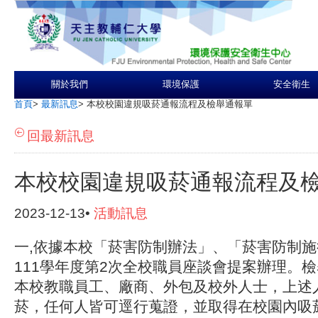
關於我們
環境保護
安全衛生
首頁
>
最新訊息
>
本校校園違規吸菸通報流程及檢舉通報單
回最新訊息
本校校園違規吸菸通報流程及
2023-12-13•
活動訊息
一,依據本校「菸害防制辦法」、「菸害防制
111學年度第2次全校職員座談會提案辦理。檢
本校教職員工、廠商、外包及校外人士，上述
菸，任何人皆可逕行蒐證，並取得在校園內吸