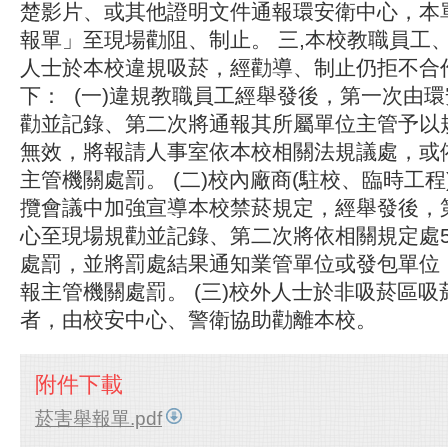
楚影片、或其他證明文件通報環安衛中心，本
報單」至現場勸阻、制止。 三,本校教職員工
人士於本校違規吸菸，經勸導、制止仍拒不合
下： (一)違規教職員工經舉發後，第一次由
勸並記錄、第二次將通報其所屬單位主管予以
無效，將報請人事室依本校相關法規議處，或
主管機關處罰。 (二)校內廠商(駐校、臨時工程
攬會議中加強宣導本校禁菸規定，經舉發後，
心至現場規勸並記錄、第二次將依相關規定處5
處罰，並將罰處結果通知業管單位或發包單位
報主管機關處罰。 (三)校外人士於非吸菸區
者，由校安中心、警衛協助勸離本校。
附件下載
菸害舉報單.pdf