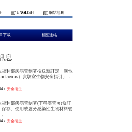
學
ENGLISH
網站地圖
單下載
相關連結
訊息
生福利部疾病管制署檢送新訂定「漢他
antavirus）實驗室生物安全指引」，
。
04 •
安全衛生
生福利部疾病管制署(下稱疾管署)修訂
、保存、使用或處分感染性生物材料管
」。
04 •
安全衛生