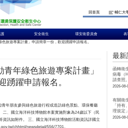
回首頁
輔仁大
保護
安全衛生
環安衛委員會
表
年綠色旅遊專案計畫」申請簡章一份，歡迎踴躍申請報名。
最新
推動青年綠色旅遊專案計畫」
函轉衛
病毒（H
請查照
迎踴躍申請報名。
2026-08-
有關衛
勵青年朋友參與綠色旅遊行程或造訪綠色景點、環保餐廳
「持有
理規定
 二、國立海洋科技博物館本案實施對象為24歲以下（民
2026-08-
章等資訊如附件。 三、國立海洋科技博物館活動資訊詳國立
tw/chhtml/newsdetail/556/7701。