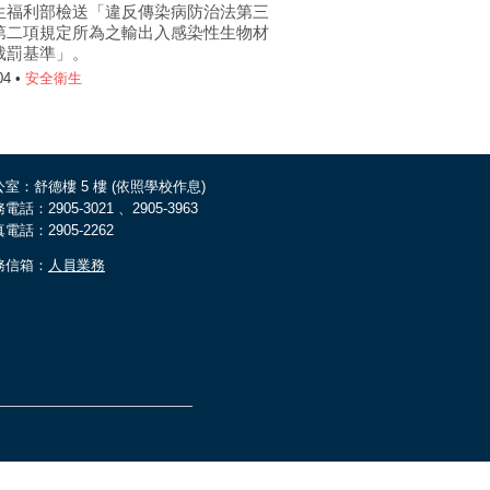
生福利部檢送「違反傳染病防治法第三
第二項規定所為之輸出入感染性生物材
裁罰基準」。
04 •
安全衛生
室：舒德樓 5 樓 (依照學校作息)
電話：2905-3021 、2905-3963
電話：2905-2262
務信箱：
人員業務