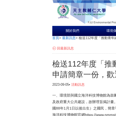
關於我們
環境
首頁
>
最新訊息
>
檢送112年度「推動青
回最新訊息
檢送112年度「
申請簡章一份，歡
2023-09-05•
活動訊息
一、環境部與國立海洋科技博物館為鼓
及政府重大公共建設，故辦理旨揭計畫。
國88年1月1日以後出生）之國民，簡
海洋科技博物館官網https://www.nmmst.gov.