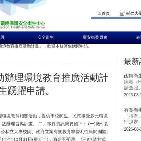
回首頁
輔仁大
保護
安全衛生
環安衛委員會
表
理環境教育推廣活動計畫」，歡迎本校師生踴躍申請。
最新
補助辦理環境教育推廣活動計
函轉衛
病毒（H
請查照
生踴躍申請。
2026-08-
有關衛
理環境教育相關活動，提供學校師生、民眾接受多元環境
「持有
理規定
故辦理旨揭計畫。 二、徵件資訊簡要如下： (一)徵件對
2026-08-
、公私立大專校院、政府立案有關教育非營利性民間團體。
至112年10月31日(星期二)，逾期不受理。 (三)申請方式：