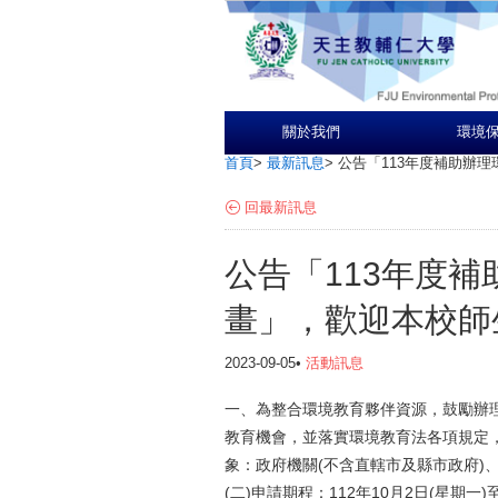
關於我們
環境
首頁
>
最新訊息
>
公告「113年度補助辦
回最新訊息
公告「113年度
畫」，歡迎本校師
2023-09-05•
活動訊息
一、為整合環境教育夥伴資源，鼓勵辦
教育機會，並落實環境教育法各項規定，
象：政府機關(不含直轄市及縣市政府)
(二)申請期程：112年10月2日(星期一)