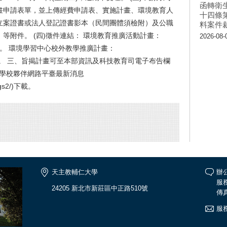
函轉衛
畫申請表單，並上傳經費申請表、實施計畫、環境教育人
十四條
立案證書或法人登記證書影本（民間團體須檢附）及公職
料案件
等附件。 (四)徵件連結： 環境教育推廣活動計畫：
2026-08-
1j7s2S6A。 環境學習中心校外教學推廣計畫：
afmcg49zc9。 三、旨揭計畫可至本部資訊及科技教育司電子布告欄
或教育部綠色學校夥伴網路平臺最新消息
w/gs2/)下載。
天主教輔仁大學
辦公
服務
24205 新北市新莊區中正路510號
傳真
服