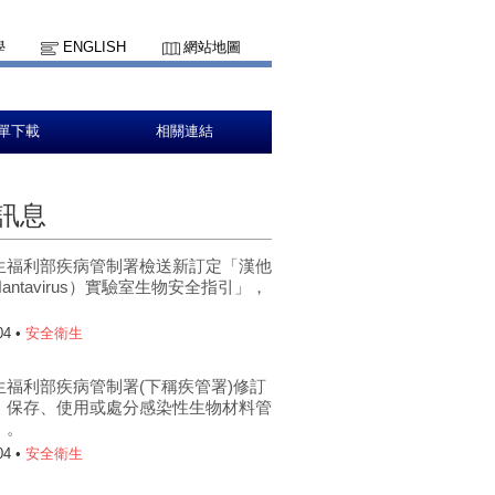
學
ENGLISH
網站地圖
單下載
相關連結
訊息
生福利部疾病管制署檢送新訂定「漢他
antavirus）實驗室生物安全指引」，
。
04 •
安全衛生
生福利部疾病管制署(下稱疾管署)修訂
、保存、使用或處分感染性生物材料管
」。
04 •
安全衛生