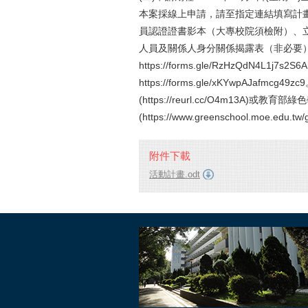
本案採線上申請，請至指定連結填寫計
員認證證書影本（大專校院須檢附）、
人員及關係人身分關係揭露表（非必要）
https://forms.gle/RzHzQdN4L
https://forms.gle/xKYwpAJ
(https://reurl.cc/O4m13A)
(https://www.greenschool.moe.edu.t
附件下載
活動計畫.odt