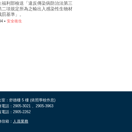
生福利部檢送「違反傳染病防治法第三
第二項規定所為之輸出入感染性生物材
裁罰基準」。
04 •
安全衛生
室：舒德樓 5 樓 (依照學校作息)
電話：2905-3021 、2905-3963
電話：2905-2262
務信箱：
人員業務