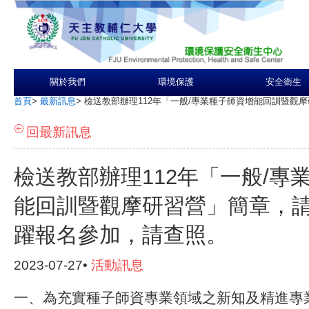
關於我們
環境保護
安全衛生
首頁
>
最新訊息
>
檢送教部辦理112年「一般/專業種子師資增能回訓暨觀
回最新訊息
檢送教部辦理112年「一般/專
能回訓暨觀摩研習營」簡章，
躍報名參加，請查照。
2023-07-27•
活動訊息
一、為充實種子師資專業領域之新知及精進專