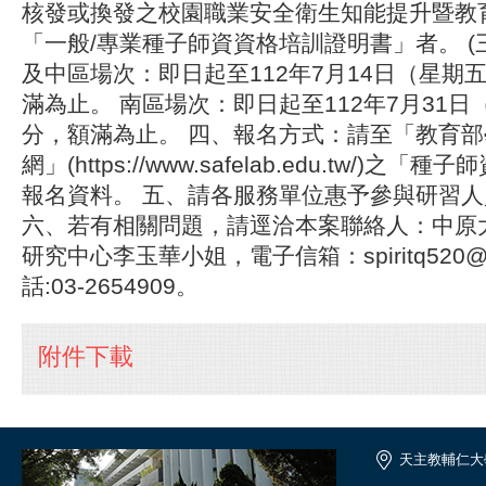
核發或換發之校園職業安全衛生知能提升暨教
「一般/專業種子師資資格培訓證明書」者。 (
及中區場次：即日起至112年7月14日（星期五
滿為止。 南區場次：即日起至112年7月31日（
分，額滿為止。 四、報名方式：請至「教育
網」(https://www.safelab.edu.tw/)
報名資料。 五、請各服務單位惠予參與研習
六、若有相關問題，請逕洽本案聯絡人：中原
研究中心李玉華小姐，電子信箱：spiritq520@g
話:03-2654909。
附件下載
天主教輔仁大