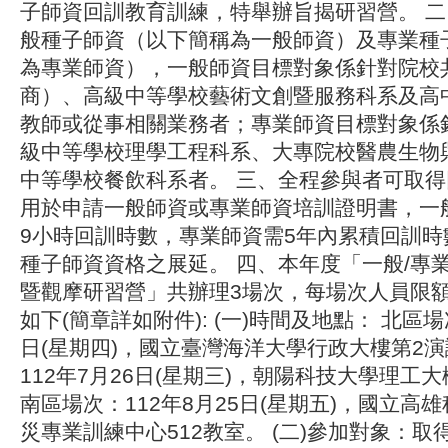
子師資回訓教育訓練，特舉辦旨揭研習營。 
般種子師資（以下簡稱為一般師資）及專業種
為專業師資），一般師資目標對象係針對院校
商）、高級中等學校藝術文創暨服務科系及高
教師或從事相關業務者；專業師資目標對象係
級中等學校理學工程科系、大專院校醫農生物
中等學校餐飲科系者。 三、全程參與者可取
用於申請一般師資或專業師資培訓證明書，一
9小時回訓時數，專業師資需5年內累積回訓時
種子師資資格之展延。 四、本年度「一般/專
暨觀摩研習營」共辦理3場次，每場次人員限額
如下(簡章詳如附件): (一)時間及地點： 北區場
日(星期四)，國立臺灣海洋大學行政大樓第2演
112年7月26日(星期三)，朝陽科技大學理工大樓
南區場次：112年8月25日(星期五)，國立高
災專業訓練中心512教室。 (二)參加對象：取得1