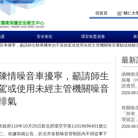
回首頁
輔仁大
保護
安全衛生
環安衛委員會
表
音車擾寧，籲請師生騎乘機車勿不當操駕或使用未經主管機關噪音審驗或檢驗
最新
陳情噪音車擾寧，籲請師生
函轉衛
病毒（H
請查照
駕或使用未經主管機關噪音
2026-08-
排氣
有關衛
「持有
理規定
110年10月25日新北府環空字第11019696401號公
2026-08-
 二、依據前揭公告，於北市各類噪音管制區內不得從事下