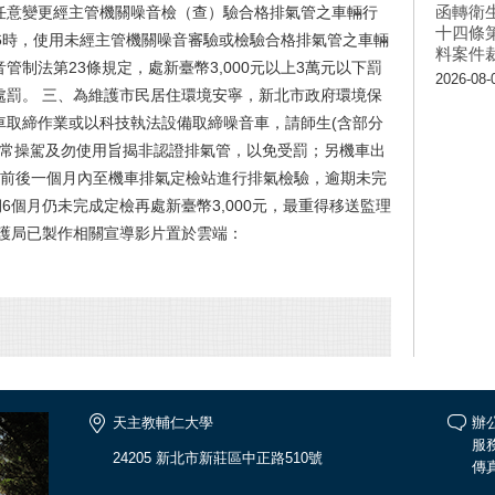
函轉衛
)任意變更經主管機關噪音檢（查）驗合格排氣管之車輛行
十四條
上午6時，使用未經主管機關噪音審驗或檢驗合格排氣管之車輛
料案件
音管制法第23條規定，處新臺幣3,000元以上3萬元以下罰
2026-08-
處罰。 三、為維護市民居住環境安寧，新北市政府環境保
車取締作業或以科技執法設備取締噪音車，請師生(含部分
正常操駕及勿使用旨揭非認證排氣管，以免受罰；另機車出
份前後一個月內至機車排氣定檢站進行排氣檢驗，逾期未完
6個月仍未完成定檢再處新臺幣3,000元，最重得移送監理
保護局已製作相關宣導影片置於雲端：
天主教輔仁大學
辦公
服務
24205 新北市新莊區中正路510號
傳真