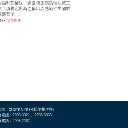
生福利部檢送「違反傳染病防治法第三
第二項規定所為之輸出入感染性生物材
裁罰基準」。
04 •
安全衛生
室：舒德樓 5 樓 (依照學校作息)
電話：2905-3021 、2905-3963
電話：2905-2262