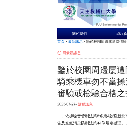
關於我們
環境
首頁
>
最新訊息
>
鑒於校園周邊屢遭陳情噪
回最新訊息
鑒於校園周邊屢遭
騎乘機車勿不當操
審驗或檢驗合格之
2023-07-27•
活動訊息
一、依據噪音管制法第8條第4款暨新北市政府
告及空氣污染防制法第44條規定辦理。