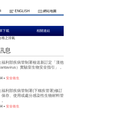
學
ENGLISH
網站地圖
單下載
相關連結
合格之排氣
訊息
生福利部疾病管制署檢送新訂定「漢他
antavirus）實驗室生物安全指引」，
。
04 •
安全衛生
生福利部疾病管制署(下稱疾管署)修訂
、保存、使用或處分感染性生物材料管
」。
04 •
安全衛生