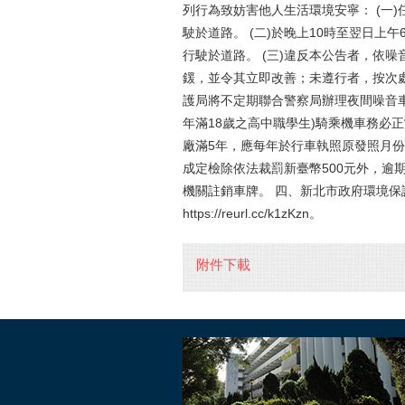
列行為致妨害他人生活環境安寧： (一
駛於道路。 (二)於晚上10時至翌日
行駛於道路。 (三)違反本公告者，依噪
鍰，並令其立即改善；未遵行者，按次
護局將不定期聯合警察局辦理夜間噪音
年滿18歲之高中職學生)騎乘機車務必
廠滿5年，應每年於行車執照原發照月
成定檢除依法裁罰新臺幣500元外，逾期
機關註銷車牌。 四、新北市政府環境
https://reurl.cc/k1zKzn。
附件下載