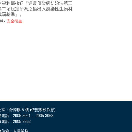
生福利部檢送「違反傳染病防治法第三
第二項規定所為之輸出入感染性生物材
裁罰基準」。
04 •
安全衛生
室：舒德樓 5 樓 (依照學校作息)
電話：2905-3021 、2905-3963
電話：2905-2262
務信箱：
人員業務