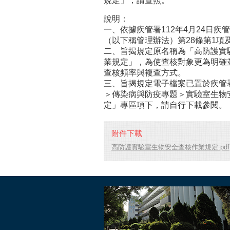
規定」，請查照。
說明：
一、依據疾管署112年4月24日疾管
（以下稱管理辦法）第28條第1項
二、旨揭規定原名稱為「高防護實
業規定」，為使查核對象更為明確
查核頻率與複查方式。
三、旨揭規定電子檔案已置於疾管署全球
＞傳染病與防疫專題＞實驗室生物
定」專區項下，請自行下載參閱。
附件下載
高防護實驗室生物安全查核作業規定.pdf