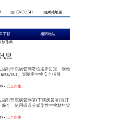
學
ENGLISH
網站地圖
單下載
相關連結
查核作業
訊息
生福利部疾病管制署檢送新訂定「漢他
antavirus）實驗室生物安全指引」，
。
04 •
安全衛生
生福利部疾病管制署(下稱疾管署)修訂
、保存、使用或處分感染性生物材料管
」。
04 •
安全衛生