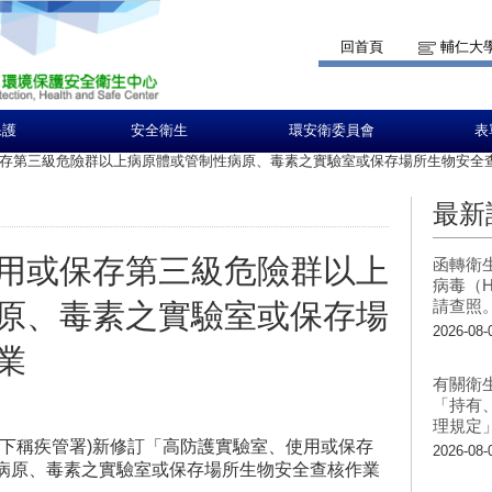
回首頁
輔仁大
保護
安全衛生
環安衛委員會
表
存第三級危險群以上病原體或管制性病原、毒素之實驗室或保存場所生物安全
最新
用或保存第三級危險群以上
函轉衛
病毒（H
請查照
原、毒素之實驗室或保存場
2026-08-
業
有關衛
「持有
理規定
(下稱疾管署)新修訂「高防護實驗室、使用或保存
2026-08-
病原、毒素之實驗室或保存場所生物安全查核作業