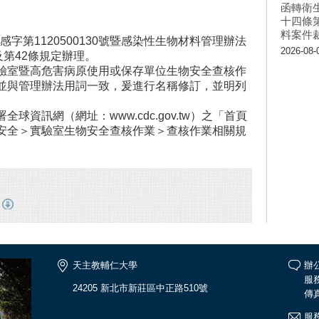
函轉衛
十四條
料案件
感字第1120500130號暨感染性生物材料管理辦法
2026-08-
及第42條規定辦理。
驗室暨高危害病原使用或保存單位生物安全查核作
並與管理辦法用詞一致，爰進行名稱修訂，並明列
資訊網（網址：www.cdc.gov.tw）之「首頁
安全＞實驗室生物安全查核作業＞查核作業相關規
天主教輔仁大學
辦公
服務
24205 新北市新莊區中正路510號
傳真
服