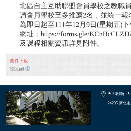
北區自主互助聯盟會員學校之教職員
請會員學校至多推薦2名，並統一報
為即日起至111年12月9日(星期五)
網址：https://forms.gle/KCnHcCL
及課程相關資訊詳見附件。
附件下載
特化.pdf
天主教輔仁大
24205 新北