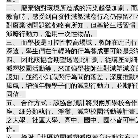
二、 廢棄物對環境所造成的污染越發加劇，
教育時，感受到自發性減塑減廢行為仍停留在
對廢棄物問題雖都略有所知，但基於生活習慣
減廢行動力，濫用一次性物品。
三、 而學校是可控性較高場域，教師在此的
深遠，學生們在年輕時的行為養成更可能是影
四、 因此該協會期望透過此計劃，從講座到
減塑校園活動等，來加強學校師生對減塑減廢
認知，並縮小知識與行為間的落差，深度推動
風氣，增強年輕學子們的減塑行動力，並期許
同儕。
五、 合作方式：該協會預計將與兩所學校合作，
座、細分類執行、淨灘、減塑校園活動等計畫
之大學、社區大學、高中、國中、國小皆可申
作。
六、 檢附「北區校園減塑減廢教育行動方案