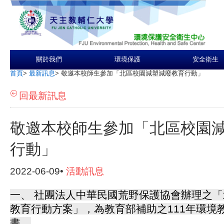
關於我們
環境保護
安全衛生
首頁
>
最新訊息
>
敬邀本校師生參加「北區校園減塑減廢教育行動」
回最新訊息
敬邀本校師生參加「北區校園
行動」
2022-06-09•
活動訊息
一、 社團法人中華民國荒野保護協會辦理之
教育行動方案」，為教育部補助之111年環境
畫。