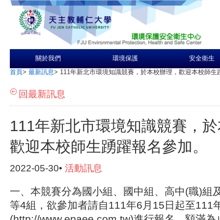
關於我們
環境保護
安全衛生
首頁
>
最新訊息
>
111年新北市環境知識競賽，於本校辦理，歡迎本校師生
回最新訊息
111年新北市環境知識競賽，
歡迎本校師生踴躍報名參加。
2022-05-30•
活動訊息
一、本競賽分為國小組、國中組、高中(職)組及
等4組，欲參加者請自111年6月15日起至111
(
http://www.epaee.com.tw
)進行報名，額滿為