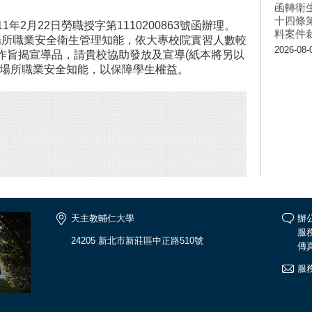
函轉衛
十四條
年2月22日勞職授字第1110200863號函辦理。
料案件
所職業安全衛生管理知能，依大專校院實習人數較
2026-08-
作旨揭宣導品，請貴校協助發放及宣導(紙本將另以
習場所職業安全知能，以保障學生權益。
天主教輔仁大學
辦公
服務
24205 新北市新莊區中正路510號
傳真
服