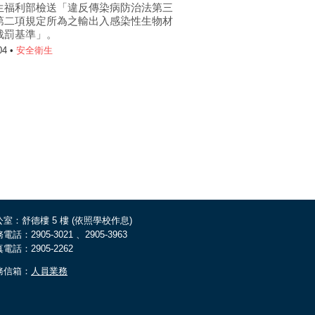
生福利部檢送「違反傳染病防治法第三
第二項規定所為之輸出入感染性生物材
裁罰基準」。
04 •
安全衛生
室：舒德樓 5 樓 (依照學校作息)
電話：2905-3021 、2905-3963
電話：2905-2262
務信箱：
人員業務