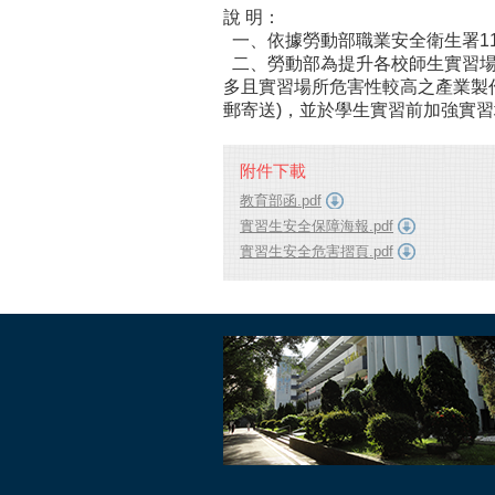
說 明：
一、依據勞動部職業安全衛生署111
二、勞動部為提升各校師生實習場
多且實習場所危害性較高之產業製
郵寄送)，並於學生實習前加強實
附件下載
教育部函.pdf
實習生安全保障海報.pdf
實習生安全危害摺頁.pdf