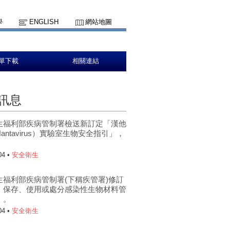
學
ENGLISH
網站地圖
單下載
相關連結
訊息
生福利部疾病管制署檢送新訂定「漢他
antavirus）實驗室生物安全指引」，
。
04 •
安全衛生
生福利部疾病管制署(下稱疾管署)修訂
、保存、使用或處分感染性生物材料管
」。
04 •
安全衛生