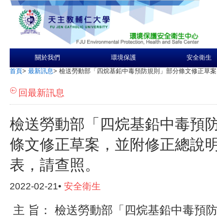
關於我們
環境保護
安全衛生
首頁
>
最新訊息
>
檢送勞動部「四烷基鉛中毒預防規則」部分條文修正草案
回最新訊息
檢送勞動部「四烷基鉛中毒預
條文修正草案，並附修正總說
表，請查照。
2022-02-21•
安全衛生
主 旨： 檢送勞動部「四烷基鉛中毒預