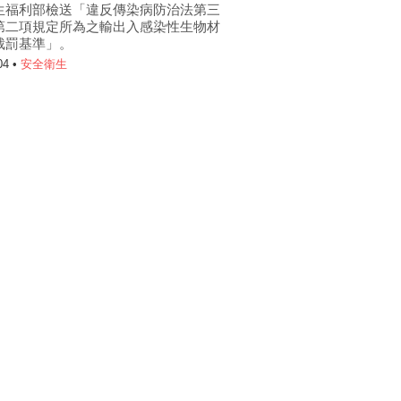
生福利部檢送「違反傳染病防治法第三
第二項規定所為之輸出入感染性生物材
裁罰基準」。
04 •
安全衛生