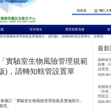
回首頁
輔仁大
保護
安全衛生
環安衛委員會
表
室生物風險管理規範及實施指引」(第2版)，請轉知轄管設置單位，請查照。
最新
「實驗室生物風險管理規範
函轉衛
病毒（H
請查照
2版)，請轉知轄管設置單
2026-08-
有關衛
「持有
理規定
署新修訂「實驗室生物風險管理規範及實施指引」
2026-08-
請查照。