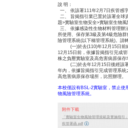
說 明：
一、 依該署111年2月7日疾管感字第
二、 旨揭指引業已置於該署全球
題>實驗室生物安全>實驗室生物風
三、 依據感染性生物材料管理辦法
所使用、保存第3級及第4級危險群病
險管理系統(以下稱管理系統)。請
(一)於去(110)年12月15
12月15日前，依據旨揭指引完成
株之負壓實驗室及高危害病原保存
(二)於去年12月15日後經該
年內，依據旨揭指引完成管理系統
高危害病原保存場所，比照辦理。
本校僅設有BSL-2實驗室，禁止
物風險管理系統。
附件下載
「實驗室生物風險管理規範及實施指引」(第2
疾管署函.pdf