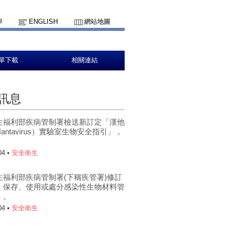
學
ENGLISH
網站地圖
單下載
相關連結
訊息
生福利部疾病管制署檢送新訂定「漢他
antavirus）實驗室生物安全指引」，
。
04 •
安全衛生
生福利部疾病管制署(下稱疾管署)修訂
、保存、使用或處分感染性生物材料管
」。
04 •
安全衛生