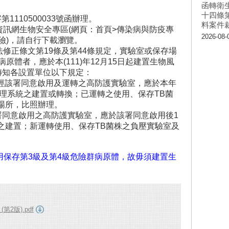
函轉衛
十四條
1110500033號函辦理。
料案件
資訊網生物安全專區(網頁：首頁>傳染病與防疫專
2026-08-
險)，請自行下載瀏覽。
修正條文第19條及第44條規定，實驗室或保存場
原體者，應於本(111)年12月15日起建置生物風
轉知各設置單位以下規定：
日前經該署同意啟用及運轉之高防護實驗室，應於本年
管理系統之建置或轉換；已運轉之使用、保存TB菌
場所，比照辦理。
署同意啟用之高防護實驗室，應於該署同意啟用後1
之建置；新運轉使用、保存TB菌株之負壓實驗室及
使用保存第3級及第4級危險群病原體，故毋須建置生
版).pdf