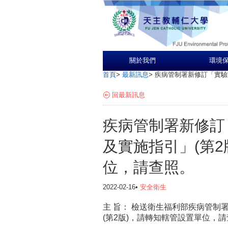
關於我們
環境
首頁
>
最新訊息
>
疾病管制署新修訂「實驗
回最新訊息
疾病管制署新修訂
及實施指引」(第
位，請查照。
2022-02-16•
安全衛生
主 旨： 檢送衛生福利部疾病管制
(第2版)，請轉知轄管設置單位，