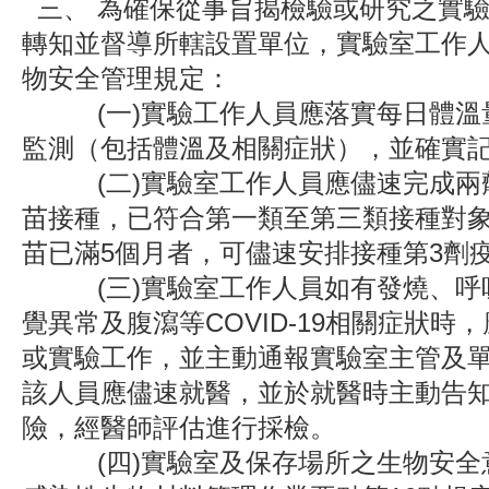
三、 為確保從事旨揭檢驗或研究之實
轉知並督導所轄設置單位，實驗室工作
物安全管理規定：
(一)實驗工作人員應落實每日體溫
監測（包括體溫及相關症狀），並確實
(二)實驗室工作人員應儘速完成兩劑CO
苗接種，已符合第一類至第三類接種對象
苗已滿5個月者，可儘速安排接種第3劑
(三)實驗室工作人員如有發燒、呼
覺異常及腹瀉等COVID-19相關症狀時
或實驗工作，並主動通報實驗室主管及
該人員應儘速就醫，並於就醫時主動告
險，經醫師評估進行採檢。
(四)實驗室及保存場所之生物安全