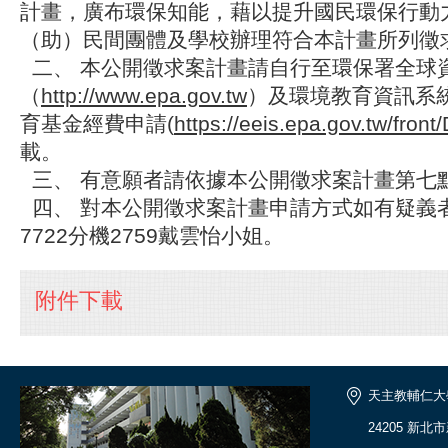
計畫，廣布環保知能，藉以提升國民環保行動
（助）民間團體及學校辦理符合本計畫所列徵
二、 本公開徵求案計畫請自行至環保署全球
（
http://www.epa.gov.tw
）及環境教育資訊系統
育基金經費申請(
https://eeis.epa.gov.tw/fron
載。
三、 有意願者請依據本公開徵求案計畫第七
四、 對本公開徵求案計畫申請方式如有疑義者，請
7722分機2759戴雲怡小姐。
附件下載
天主教輔仁大
24205 新北