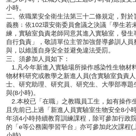
小時。
二、依職業安全衛生法第三十二條規定，對於
義務﹔依102環安衛委員會議之決議「學生若
練，實驗室負責老師同意其進入實驗室，發生
自行負責」，敬請單位主管加強督導參訓人員
與，以維護自身安全並避免違法受罰。
三、須參加人員如下：
1.凡今年新進入實驗場所操作感染性生物材
物材料研究或教學之新進人員(含實驗室負責
士、研究助理、研究員、研究生、大學部專題
與(8小時)。
2.本校已「在職」之教職員工生，如有操作
且先前已上過「新進人員實驗室生物安全8小
年須4小時持續教育訓練課程，除可參加行政
的「e等公務園學習平台」亦可參加此次課程(
小時)。