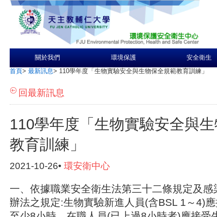
關於我們
環境保護
安全衛生
首頁
>
最新訊息
>
110學年度「生物實驗安全與生物保全規範教育訓練」
回最新訊息
110學年度「生物實驗安全與
教育訓練」
2021-10-26•
環安衛中心
一、依據職業安全衛生法第三十二條規定及感
辦法之規定:生物實驗新進人員(含BSL 1～4
至少8小時，在職人員(已上過8小時者)應接受