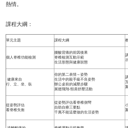
熱情。
課程大綱：
單元主題
課程大綱
腰酸背痛的前因後果
個人脊椎功能檢測
脊椎檢測互動示範
生活形態與健康狀態
你的第二表情～姿勢
健康來自
生活中的殺手級不良姿勢
行、立、坐、臥
辦公桌前的減壓步驟
展翅飛翔-頸肩舒壓活動
從姿勢評估看脊椎側彎
從姿勢評估
自助自療三要點
看脊椎失衡
千萬不能這麼做的生活姿勢
遠離酸痛的
脊椎運動示範教學