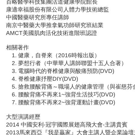
百略醫學科技集團活道健康學院館長
康適幸福股份有限公司人體力學技術總監
中國醫藥研究所專任講師
南京中醫藥大學推拿氣功師研究班結業
AMCT美國肌肉活化技術進階班認證
相關著作
健康，自脊來（2016時報出版）
夢想行者（中華華人講師聯盟十五人合著）
電腦時代的脊椎健康與酸痛預防(DVD)
脊椎健康抒壓DIY(DVD)
搶救腰酸背痛～職場人的健康管理（與崔慈芬
腰酸背痛不再來1~強背生活技巧(DVD)
腰酸背痛不再來2~強背運動計畫(DVD)
大型演講經歷
2014 中國安利-冠宇國際展翅高飛大會-主講貴賓
2013馬來西亞『我是贏家』大會主講人暨企業論壇