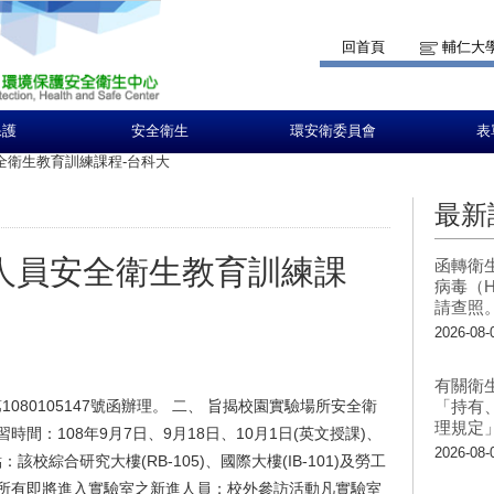
回首頁
輔仁大
保護
安全衛生
環安衛委員會
表
全衛生教育訓練課程-台科大
最新
進人員安全衛生教育訓練課
函轉衛
病毒（H
請查照
2026-08-
有關衛
1080105147號函辦理。 二、 旨揭校園實驗場所安全衛
「持有
理規定
間：108年9月7日、9月18日、10月1日(英文授課)、
2026-08-
該校綜合研究大樓(RB-105)、國際大樓(IB-101)及勞工
所有即將進入實驗室之新進人員；校外參訪活動凡實驗室