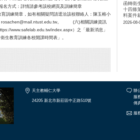
函轉衛
報名方式：詳情請參考該校網頁及訓練簡章
十四條
)。 (五)檢附教育訓練簡章，如有相關疑問請逕洽該校聯絡人：陳玉榕小
料案件
osachen@mail.ntust.edu.tw。 (六)相關訓練資訊
2026-08-
www.safelab.edu.tw/index.aspx）之「最新消息」
全衛生教育訓練各校開課時間表」。
天主教輔仁大學
辦公
服務
24205 新北市新莊區中正路510號
傳真
服