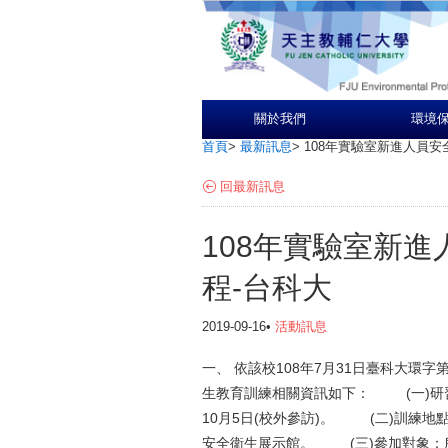
關於我們
環境
首頁
>
最新訊息
>
108年實驗室新進人員安
回最新訊息
108年實驗室新
程-台科大
2019-09-16•
活動訊息
一、 依該校108年7月31日臺科大環字第
生教育訓練相關資訊如下： (一)研習時
10月5日(校外參訪)。 (二)訓練地點：
安全衛生展示館。 (三)參加對象：