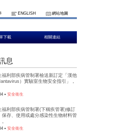
學
ENGLISH
網站地圖
單下載
相關連結
訊息
生福利部疾病管制署檢送新訂定「漢他
antavirus）實驗室生物安全指引」，
。
04 •
安全衛生
生福利部疾病管制署(下稱疾管署)修訂
、保存、使用或處分感染性生物材料管
」。
04 •
安全衛生