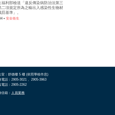
生福利部檢送「違反傳染病防治法第三
第二項規定所為之輸出入感染性生物材
裁罰基準」。
04 •
安全衛生
室：舒德樓 5 樓 (依照學校作息)
電話：2905-3021 、2905-3963
電話：2905-2262
務信箱：
人員業務