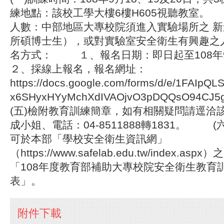
練地點：該校工學大樓6樓H605視聽教室。
人數：中部地區大專校院須進入實驗場所之 
所碩博士生），或對實驗室安全衛生有興趣之
名方式： １、報名日期：即日起至108
２、採線上報名，報名網址：
https://docs.google.com/forms/d/e/1FAIp
x6SHyxHYyMchXdIVAOjvO3pDQQsO94C
(五)檢附教育訓練簡章，如有相關疑問請逕洽
成小姐、電話：04-8511888轉1831。 
可於本部「學校安全衛生資訊網」
（https://www.safelab.edu.tw/index.
「108年度教育部補助大專校院安全衛生教育
表」。
附件下載