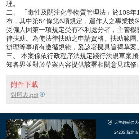
理。
二、 「毒性及關注化學物質管理法」於108年
布，其中第54條第6項規定，運作人之專業技
受僱人因第一項規定受有不利處分者，主管機
律扶助。為使法律扶助之申請資格、扶助範圍
辦理等事項有遵循規範，爰該署擬具旨揭草案
三、 本案係依行政程序法規定踐行法規草案
知各界並對於草案內容提供該署相關意見或修
附件下載
對照表.pdf
天主教輔仁大
24205 新北