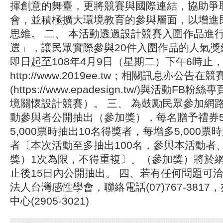
揮創意的舞臺，更將競賽與國際連結，協助爭
會，並積極擴大環境教育的參與層面，以增進
思維。 二、 本活動透過設計競賽入圍作品進
選」，讓民眾實際參與20件入圍作品的人氣獎
即日起至108年4月9日（星期二）下午6時止
http://www.2019ee.tw；相關訊息亦公告
(https://www.epadesign.tw/)與活動FB粉絲
境關懷設計競賽）。 三、 為鼓勵民眾參加網
動參與者公開抽出（參加獎），每名贈予禮券5
5,000票時抽出10名得獎者，每增多5,000票
者〔本次活動至多抽出100名，參與本活動者
獎）1次為限，不得重複〕。（參加獎）將於
止後15日內公開抽出。 四、若有任何問題可
法人台灣感性學會，聯絡電話(07)767-381
中心(2905-3021)