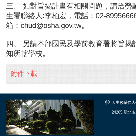
三、 如對旨揭計畫有相關問題，請洽勞
生署聯絡人:李柏宏，電話：02-8995666
箱：chud@osha.gov.tw。
四、 另請本部國民及學前教育署將旨揭
知所轄學校。
附件下載
天主教輔仁大
24205 新北