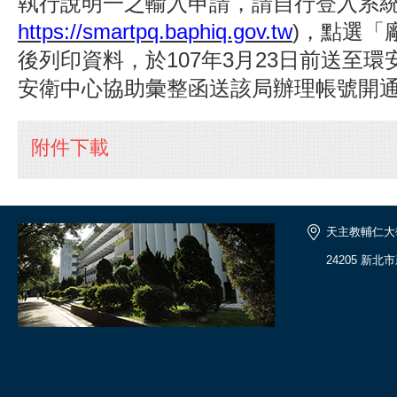
執行說明一之輸入申請，請自行登入系統
https://smartpq.baphiq.gov.tw
)，點選「
後列印資料，於107年3月23日前送至
安衛中心協助彙整函送該局辦理帳號開
附件下載
天主教輔仁大
24205 新北