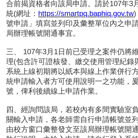
合前揭資格者向該局申請。請於107年3
統(網址：
https://smartpq.baphiq.gov.tw
號申請」填寫並列印及彙整單位內之申
局辦理帳號開通事宜。
三、 107年3月1日前已受理之案件仍
理(包含許可證核發、繳交使用管理紀錄
系統上線初期將以紙本與線上作業併行
統申請輸入者方可使用說明一之功能，
號，俾利後續線上申請作業。
四、經詢問該局，若校內有多間實驗室
關輸入申請，各老師需自行申請帳號並
由校方窗口彙整發文至該局辦理帳號開