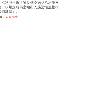
生福利部檢送「違反傳染病防治法第三
第二項規定所為之輸出入感染性生物材
裁罰基準」。
04 •
安全衛生