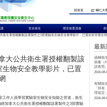
回首頁
輔仁大
保護
安全衛生
環安衛委員會
表
共衛生署授權翻製該署製作之3部實驗室生物安全教學影片，已置於疾管署全
最新
拿大公共衛生署授權翻製該
函轉衛
病毒（H
請查照
室生物安全教學影片，已置
2026-08-
網
有關衛
「持有
理規定
室工作人員學習實驗室生物安全知能之管道，衛生
2026-08-
)經加拿大公共衛生署授權翻製該署製作之3部實驗