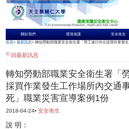
關於我們
環境保護
安全衛生
首頁
>
最新訊息
>
轉知勞動部職業安全衛生署「勞工進行外出採買作業發生
回最新訊息
轉知勞動部職業安全衛生署「
採買作業發生工作場所內交通
死」職業災害宣導案例1份
2018-04-24•
安全衛生
說
明：