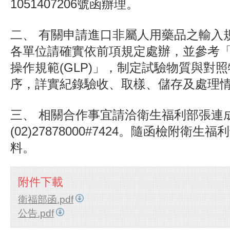
1051407206號函辦理。
二、
有關申請進口非屬人用藥品之輸入
各單位請確實依前項規定處辦，並參考
操作規範(GLP)」，制定試驗物質與對
序，詳實紀錄驗收、取樣、儲存及處理
三、
相關合作事宜請洽衛生福利部張連成
(02)27878000#7424。隨函檢附衛
料。
附件下載
衛福部函.pdf
公告.pdf