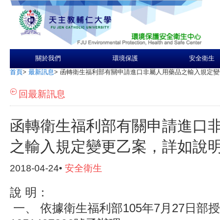
關於我們
環境保護
安全衛生
首頁
>
最新訊息
>
函轉衛生福利部有關申請進口非屬人用藥品之輸入規定變
回最新訊息
函轉衛生福利部有關申請進口
之輸入規定變更乙案，詳如說
2018-04-24•
安全衛生
說
明：
一、
依據衛生福利部105年7月27日部