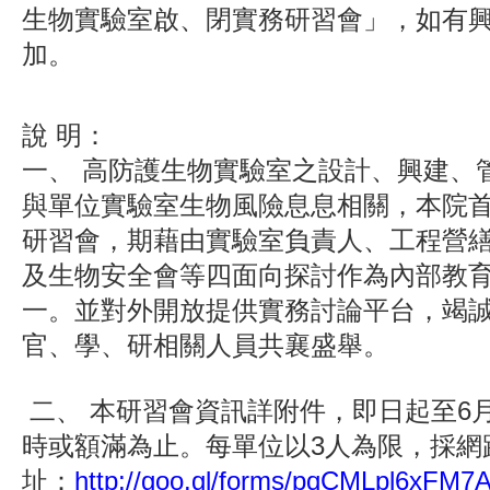
生物實驗室啟、閉實務研習會」，如有
加。
說
明：
一、
高防護生物實驗室之設計、興建、
與單位實驗室生物風險息息相關，本院
研習會，期藉由實驗室負責人、工程營
及生物安全會等四面向探討作為內部教
一。並對外開放提供實務討論平台，竭
官、學、研相關人員共襄盛舉。
二、
本研習會資訊詳附件，即日起至6月2
時或額滿為止。每單位以3人為限，採網
址：
http://goo.gl/forms/pqCMLpl6xFM