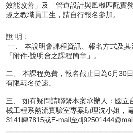
效能改善」及「管道設計與風機匹配實
趣之教職員工生，請自行報名參加。
說
明：
一、
本說明會課程資訊、報名方式及其
「附件-說明會之課程簡章」。
二、
本課程免費，報名截止日為6月30日
有限報名從速。
三、
如有疑問請聯繫本案承辦人：國立
械工程系熱流實驗室專案助理沈小姐，電話02
3141轉7815或E-mail至dj92501444@mail.