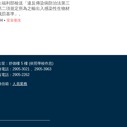
生福利部檢送「違反傳染病防治法第三
第二項規定所為之輸出入感染性生物材
裁罰基準」。
04 •
安全衛生
室：舒德樓 5 樓 (依照學校作息)
電話：2905-3021 、2905-3963
電話：2905-2262
務信箱：
人員業務