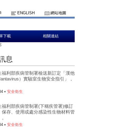
學
ENGLISH
網站地圖
單下載
相關連結
念
訊息
生福利部疾病管制署檢送新訂定「漢他
antavirus）實驗室生物安全指引」，
。
04 •
安全衛生
生福利部疾病管制署(下稱疾管署)修訂
、保存、使用或處分感染性生物材料管
」。
04 •
安全衛生