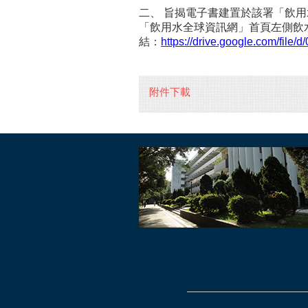
二、
旨揭電子書建置於該署「飲用
「飲用水全球資訊網」首頁左側飲
結：
https://drive.google.com/fi
附件下載