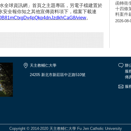
函轉衛
水全球資訊網」首頁之主題專區，另電子檔建置於
十四條
水安全報你知之其他宣傳資料項下，檔案下載連
料案件
le/d/0B81mCtxgDv4pQkp4dnJzdkhCaG8/view
。
2026-08-
天主教輔仁大學
辦公
服務
24205 新北市新莊區中正路510號
傳真
服
Copyright © 2014-2020 天主教輔仁大學 Fu Jen Catholic University