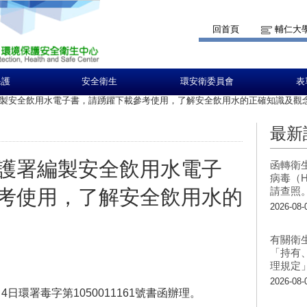
回首頁
輔仁大
保護
安全衛生
環安衛委員會
表
製安全飲用水電子書，請踴躍下載參考使用，了解安全飲用水的正確知識及觀
最新
護署編製安全飲用水電子
函轉衛
病毒（H
請查照
考使用，了解安全飲用水的
2026-08-
有關衛
「持有
理規定
2026-08-
4日環署毒字第1050011161號書函辦理。