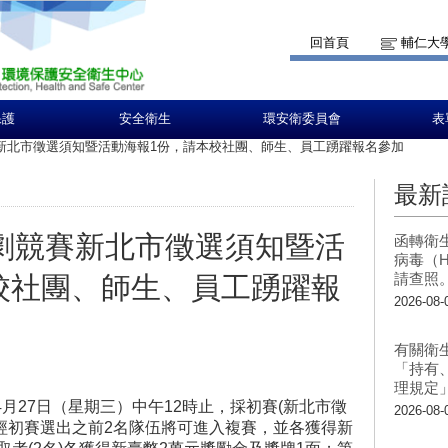
回首頁
輔仁大
保護
安全衛生
環安衛委員會
表
賽新北市徵選須知暨活動海報1份，請本校社團、師生、員工踴躍報名參加
最新
戲劇競賽新北市徵選須知暨活
函轉衛
病毒（H
請查照
校社團、師生、員工踴躍報
2026-08-
有關衛
「持有
理規定
4月27日（星期三）中午12時止，採初賽(新北市徵
2026-08-
經初賽選出之前2名隊伍將可進入複賽，並各獲得新