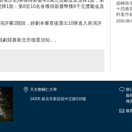
取者(2名)各獲得新臺幣2萬元獎勵金及獎牌1面；第
函轉衛
獎牌1面；第8至10名各獲得新臺幣獲8千元獎勵金及
十四條
料案件
2026-08-
演評審2階段，經劇本審查後選出10隊進入表演評
保戲劇競賽新北市徵選須知」。
天主教輔仁大學
辦公
服務
24205 新北市新莊區中正路510號
傳真
服