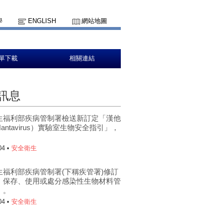
學
ENGLISH
網站地圖
單下載
相關連結
訊息
生福利部疾病管制署檢送新訂定「漢他
antavirus）實驗室生物安全指引」，
。
04 •
安全衛生
生福利部疾病管制署(下稱疾管署)修訂
、保存、使用或處分感染性生物材料管
」。
04 •
安全衛生