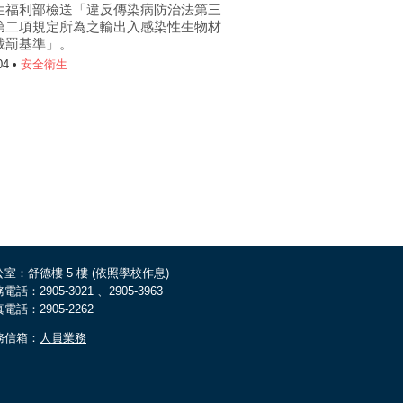
生福利部檢送「違反傳染病防治法第三
第二項規定所為之輸出入感染性生物材
裁罰基準」。
04 •
安全衛生
室：舒德樓 5 樓 (依照學校作息)
電話：2905-3021 、2905-3963
電話：2905-2262
務信箱：
人員業務