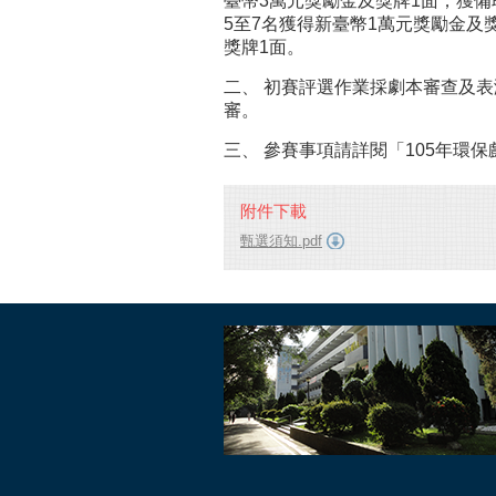
臺幣3萬元獎勵金及獎牌1面；獲備
5至7名獲得新臺幣1萬元獎勵金及
獎牌1面。
二、 初賽評選作業採劇本審查及表
審。
三、 參賽事項請詳閱「105年環
附件下載
甄選須知.pdf