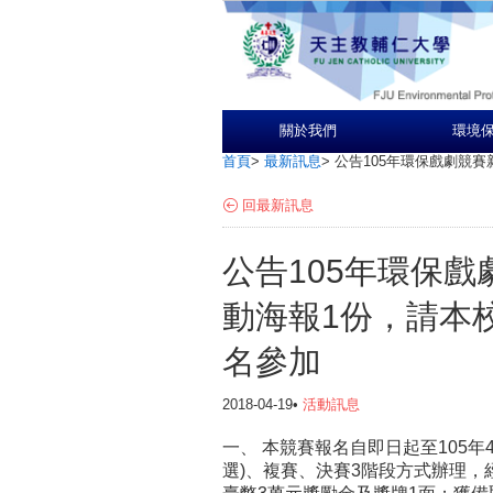
關於我們
環境
首頁
>
最新訊息
>
公告105年環保戲劇競
回最新訊息
公告105年環保
動海報1份，請本
名參加
2018-04-19•
活動訊息
一、 本競賽報名自即日起至105年
選)、複賽、決賽3階段方式辦理，