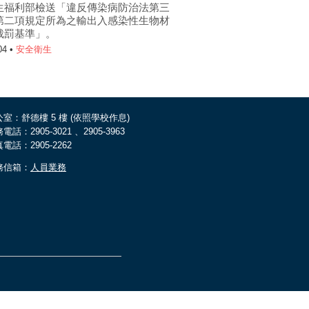
生福利部檢送「違反傳染病防治法第三
第二項規定所為之輸出入感染性生物材
裁罰基準」。
04 •
安全衛生
室：舒德樓 5 樓 (依照學校作息)
電話：2905-3021 、2905-3963
電話：2905-2262
務信箱：
人員業務