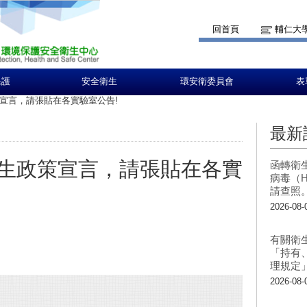
回首頁
輔仁大
保護
安全衛生
環安衛委員會
表
宣言，請張貼在各實驗室公告!
最新
生政策宣言，請張貼在各實
函轉衛
病毒（H
請查照
2026-08-
有關衛
「持有
理規定
2026-08-