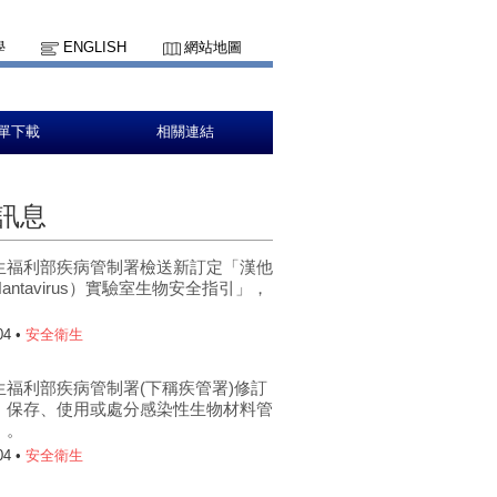
學
ENGLISH
網站地圖
單下載
相關連結
訊息
生福利部疾病管制署檢送新訂定「漢他
antavirus）實驗室生物安全指引」，
。
04 •
安全衛生
生福利部疾病管制署(下稱疾管署)修訂
、保存、使用或處分感染性生物材料管
」。
04 •
安全衛生