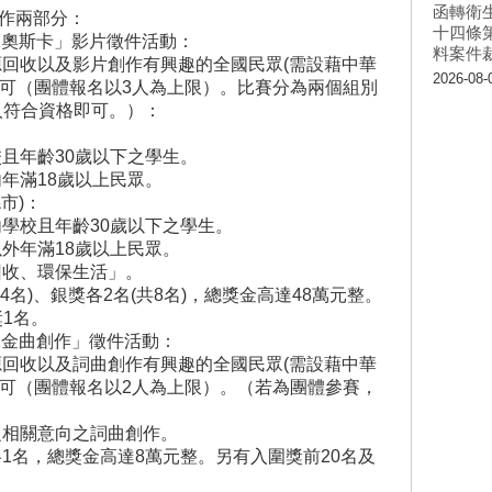
函轉衛
創作兩部分：
十四條
保奧斯卡」影片徵件活動：
料案件
收以及影片創作有興趣的全國民眾(需設藉中華
2026-08-
皆可（團體報名以3人為上限）。比賽分為兩個組別
人符合資格即可。）：
且年齡30歲以下之學生。
年滿18歲以上民眾。
市)：
學校且年齡30歲以下之學生。
外年滿18歲以上民眾。
收、環保生活」。
名)、銀獎各2名(共8名)，總獎金高達48萬元整。
獎1名。
保金曲創作」徵件活動：
收以及詞曲創作有興趣的全國民眾(需設藉中華
皆可（團體報名以2人為上限）。（若為團體參賽，
相關意向之詞曲創作。
名，總獎金高達8萬元整。另有入圍獎前20名及