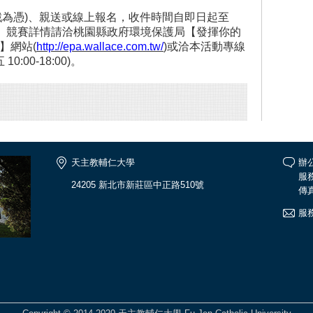
戳為憑)、親送或線上報名，收件時間自即日起至
:00止。競賽詳情請洽桃園縣政府環境保護局【發揮你的
】網站(
http://epa.wallace.com.tw/
)或洽本活動專線
10:00-18:00)。
天主教輔仁大學
辦公
服務
24205 新北市新莊區中正路510號
傳真
服