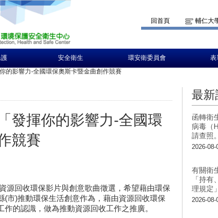
回首頁
輔仁大
保護
安全衛生
環安衛委員會
表
你的影響力-全國環保奧斯卡暨金曲創作競賽
最新
「發揮你的影響力-全國環
函轉衛
病毒（H
請查照
作競賽
2026-08-
有關衛
「持有
的資源回收環保影片與創意歌曲徵選，希望藉由環保
理規定
縣(市)推動環保生活創意作為，藉由資源回收環保
2026-08-
工作的認識，做為推動資源回收工作之推廣。