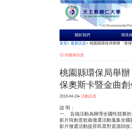
關於我們
環境
首頁
>
最新訊息
>
桃園縣環保局舉辦「發揮
回最新訊息
桃園縣環保局舉辦
保奧斯卡暨金曲創
2018-04-19•
活動訊息
說 明：
一、 旨揭活動為辦理全國性競賽
影片與創意歌曲徵選活動蒐集全國
影片徵選活動提昇民眾對資源回收