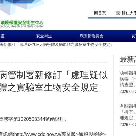
回首頁
輔仁大
保護
安全衛生
環安衛委員會
表
署新修訂「處理疑似狂犬病檢體及病原體之實驗室生物安全規定」
最新
病管制署新修訂「處理疑似
函轉衛
病毒（H
請查照
體之實驗室生物安全規定」
2026-08-
有關衛
「持有
理規定
字第1020503344號函辦理。
2026-08-
tp://www.cdc.gov.tw/專業版>通報與檢驗>