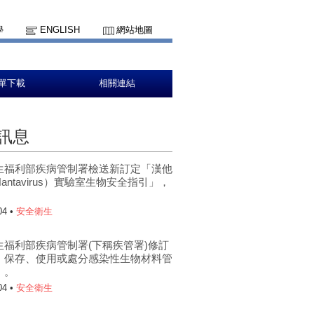
學
ENGLISH
網站地圖
單下載
相關連結
訊息
生福利部疾病管制署檢送新訂定「漢他
antavirus）實驗室生物安全指引」，
。
04 •
安全衛生
生福利部疾病管制署(下稱疾管署)修訂
、保存、使用或處分感染性生物材料管
」。
04 •
安全衛生