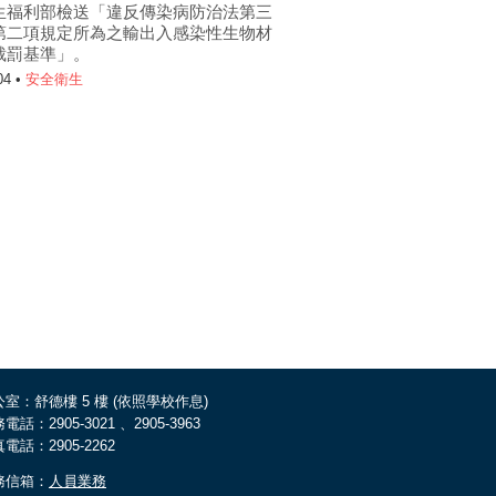
生福利部檢送「違反傳染病防治法第三
第二項規定所為之輸出入感染性生物材
裁罰基準」。
04 •
安全衛生
室：舒德樓 5 樓 (依照學校作息)
電話：2905-3021 、2905-3963
電話：2905-2262
務信箱：
人員業務