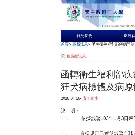
關於我們
環境
首頁
>
最新訊息
>
函轉衛生福利部疾病管制
回最新訊息
函轉衛生福利部疾
狂犬病檢體及病原
2018-04-18•
安全衛生
說 明：
一、 依據該署103年1月3日疾管感
二、 旨揭規定已置於該署全球資訊網(ht