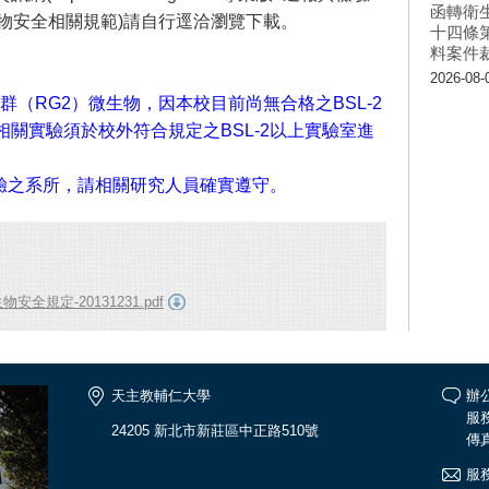
函轉衛
物安全相關規範)請自行逕洽瀏覽下載。
十四條
料案件
2026-08-
群（RG2）微生物，因本校目前尚無合格之BSL-2
關實驗須於校外符合規定之BSL-2以上實驗室進
實驗之系所，請相關研究人員確實遵守。
規定-20131231.pdf
天主教輔仁大學
辦公
服務
24205 新北市新莊區中正路510號
傳真
服