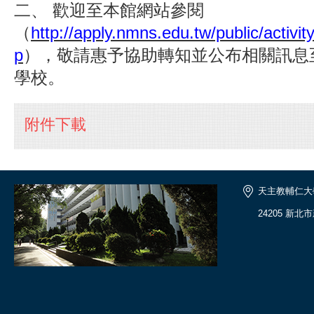
二、 歡迎至本館網站參閱
（
http://apply.nmns.edu.tw/public/activi
p
），敬請惠予協助轉知並公布相關訊息
學校。
附件下載
天主教輔仁大
24205 新北