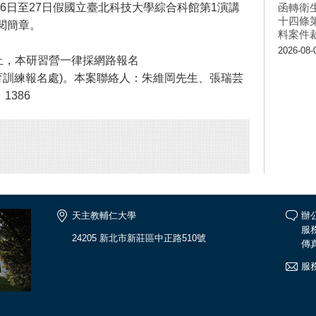
26日至27日假國立臺北科技大學綜合科館第1演講
函轉衛
十四條
閱簡章。
料案件
2026-08-
止，本研習營一律採網路報名
tw/，再點選教育訓練報名處)。本案聯絡人：朱維岡先生、張瑞芸
、1386
天主教輔仁大學
辦公
服務
24205 新北市新莊區中正路510號
傳真
服