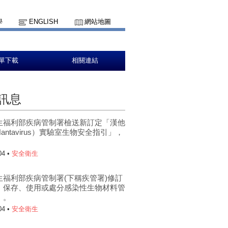
學
ENGLISH
網站地圖
單下載
相關連結
訊息
生福利部疾病管制署檢送新訂定「漢他
antavirus）實驗室生物安全指引」，
。
04 •
安全衛生
生福利部疾病管制署(下稱疾管署)修訂
、保存、使用或處分感染性生物材料管
」。
04 •
安全衛生