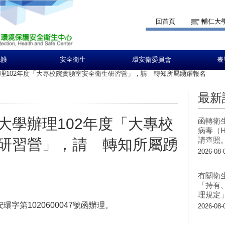
回首頁
輔仁大
保護
安全衛生
環安衛委員會
表
理102年度「大專校院實驗室安全衛生研習營」，請 轉知所屬踴躍報名
最新
大學辦理102年度「大專校
函轉衛
病毒（H
請查照
研習營」，請 轉知所屬踴
2026-08-
有關衛
「持有
理規定
環字第1020600047號函辦理。
2026-08-