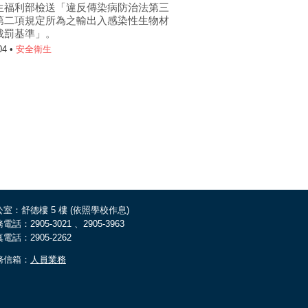
生福利部檢送「違反傳染病防治法第三
第二項規定所為之輸出入感染性生物材
裁罰基準」。
04 •
安全衛生
室：舒德樓 5 樓 (依照學校作息)
電話：2905-3021 、2905-3963
電話：2905-2262
務信箱：
人員業務