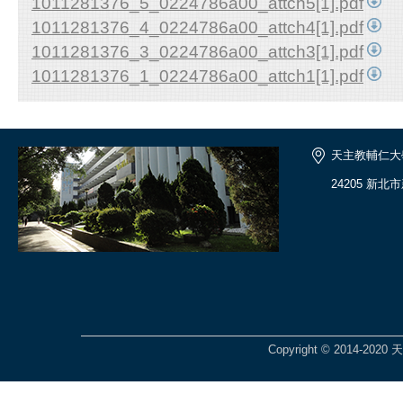
1011281376_5_0224786a00_attch5[1].pdf
1011281376_4_0224786a00_attch4[1].pdf
1011281376_3_0224786a00_attch3[1].pdf
1011281376_1_0224786a00_attch1[1].pdf
天主教輔仁大
24205 新北
Copyright © 2014-2020