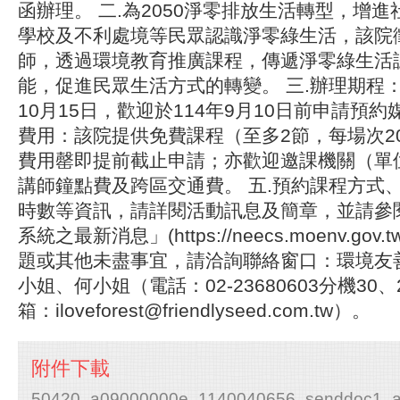
函辦理。 二.為2050淨零排放生活轉型，增
學校及不利處境等民眾認識淨零綠生活，該院
師，透過環境教育推廣課程，傳遞淨零綠生活
能，促進民眾生活方式的轉變。 三.辦理期程：
10月15日，歡迎於114年9月10日前申請預約
費用：該院提供免費課程（至多2節，每場次2
費用罄即提前截止申請；亦歡迎邀課機關（單
講師鐘點費及跨區交通費。 五.預約課程方式
時數等資訊，請詳閱活動訊息及簡章，並請參
系統之最新消息」(https://neecs.moenv.gov
題或其他未盡事宜，請洽詢聯絡窗口：環境友
小姐、何小姐（電話：02-23680603分機30
箱：iloveforest@friendlyseed.com.tw）。
附件下載
50420_a09000000e_1140040656_senddoc1_att