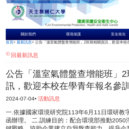
關於我們
環境保護
安全衛生
首頁
>
最新訊息
>
公告「溫室氣體盤查增能班」2班期相關資訊，歡迎本校
回最新訊息
公告「溫室氣體盤查增能班」2
訊，歡迎本校在學青年報名參
2024-07-04•
活動訊息
一.依據國家環境研究院113年6月11日環研教字第
函辦理。 二.訓練目的：配合環境部推動205
鍵戰略，協助企業建立自我盤查能力、提升企