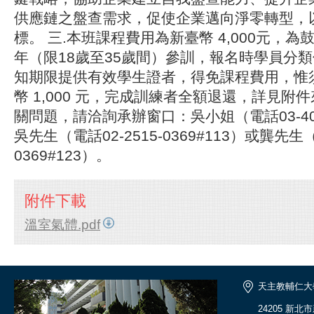
供應鏈之盤查需求，促使企業邁向淨零轉型，
標。 三.本班課程費用為新臺幣 4,000元，
年（限18歲至35歲間）參訓，報名時學員分
知期限提供有效學生證者，得免課程費用，惟
幣 1,000 元，完成訓練者全額退還，詳見附件
關問題，請洽詢承辦窗口：吳小姐（電話03-402-
吳先生（電話02-2515-0369#113）或龔先生（
0369#123）。
附件下載
溫室氣體.pdf
天主教輔仁大
24205 新北