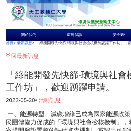
關於我們
環境保護
安全衛生
首頁
>
最新訊息
>
「綠能開發先快篩-環境與社會檢核機制認識工作坊」，
回最新訊息
「綠能開發先快篩-環境與社會
工作坊」，歡迎踴躍申請。
2022-05-30•
活動訊息
一、能源轉型、減碳增綠已成為國家能源政策
民團體協力促成的「環境與社會檢核機制」，
案場開發設置前的評估審查機制，辨認出可能