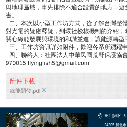
與地理區域，事先排除不適合設置的地方，避
害。
二、本次以小型工作坊方式，從了解台灣整
對光電的疑慮釋疑，到環社檢核機制的介紹，
關心綠能發展與環境的和諧並進，讓能源轉型
三、工作坊資訊詳如附件，歡迎各系所踴躍
四、聯絡人：社團法人中華民國荒野保護協會，
970015 flyingfish5@gmail.com
附件下載
綠能開發.pdf
天主教輔仁大
24205 新北